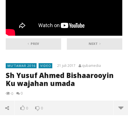
PREV
NEXT
21 juli 2017
qubamedia
MU'TAMAR 2016
VIDEO
Sh Yusuf Ahmed Bishaarooyin
Ku wajahan umada
0
0
0
0