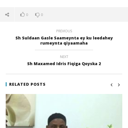
0
0
PREVIOUS
Sh Suldaan Gasle Saameynta ey ku leedahey
rumeynta qiyaamaha
NEXT
Sh Maxamed Idris Fiqiga Qoyska 2
NOW VIEWING
Sh Yusuf Ahmed Bishaarooyin Ku wajahan umada
Qi
RELATED POSTS
21
21
juli
juli
2017
201
qubamedia
q