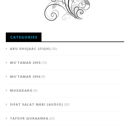
CATEGORIES
ABU SHUJAAC (FIQH)
(30)
MU'TAMAR 2015
(13)
MU'TAMAR 2016
(9)
MUXADARO
(9)
SIFAT SALAT NABI (AUDIO)
(30)
TAFSIIR QURAANKA
(23)