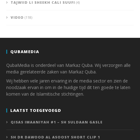
TAJWIID LI SHEEKH CALI SUUFI
(4)
VIDEO
(118)
QUBAMEDIA
QubaMedia is onderdeel van Markaz Quba. Wij verzorgen alle
media gerelateerde zaken van Markaz Quba.
Wij hebben vele jaren ervaring in de media sector en zien de
noodzaak ervan in om in de huidige tijd dit ten goede te laten
komen van de Islamitische stichtingen.
LAATST TOEGEVOEGD
QISAS IMAANIYAH #1 – SH SULDAAN GASLE
SH DR DAWOOD AL ASOOSY SHORT CLIP 1