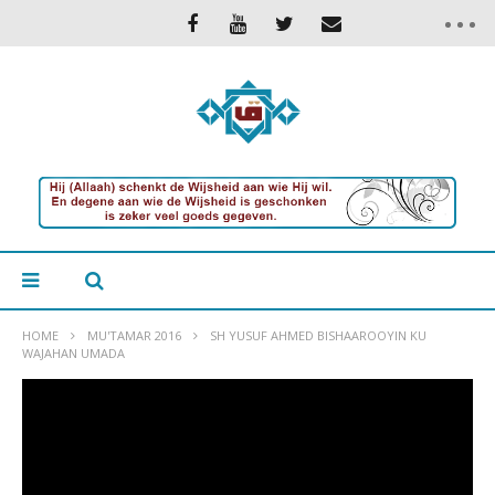
HOME
MU'TAMAR 2016
SH YUSUF AHMED BISHAAROOYIN KU
WAJAHAN UMADA