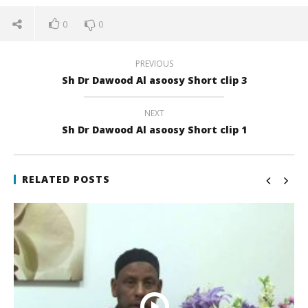
0
0
PREVIOUS
Sh Dr Dawood Al asoosy Short clip 3
NEXT
Sh Dr Dawood Al asoosy Short clip 1
NOW VIEWING
Sh Dr Dawood Al asoosy Short clip 2
Qi
RELATED POSTS
22
22
juli
juli
2017
201
qubamedia
q