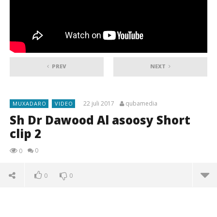
PREV
NEXT
22 juli 2017
qubamedia
MUXADARO
VIDEO
Sh Dr Dawood Al asoosy Short
clip 2
0
0
0
0