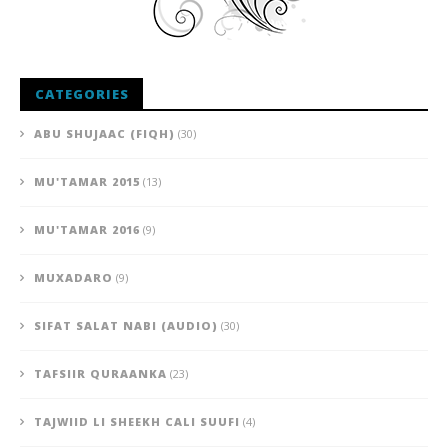
CATEGORIES
ABU SHUJAAC (FIQH)
(30)
MU'TAMAR 2015
(13)
MU'TAMAR 2016
(9)
MUXADARO
(9)
SIFAT SALAT NABI (AUDIO)
(30)
TAFSIIR QURAANKA
(23)
TAJWIID LI SHEEKH CALI SUUFI
(4)