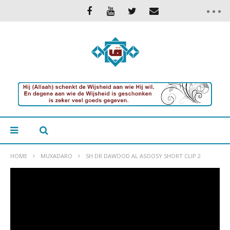
HOME
MUXADARO
SH DR DAWOOD AL ASOOSY SHORT CLIP 2