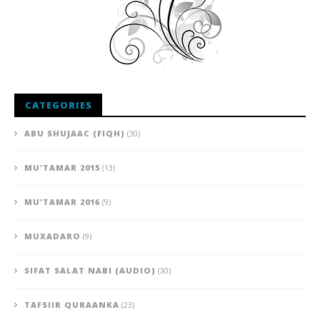
CATEGORIES
ABU SHUJAAC (FIQH)
(30)
MU'TAMAR 2015
(13)
MU'TAMAR 2016
(9)
MUXADARO
(9)
SIFAT SALAT NABI (AUDIO)
(30)
TAFSIIR QURAANKA
(23)