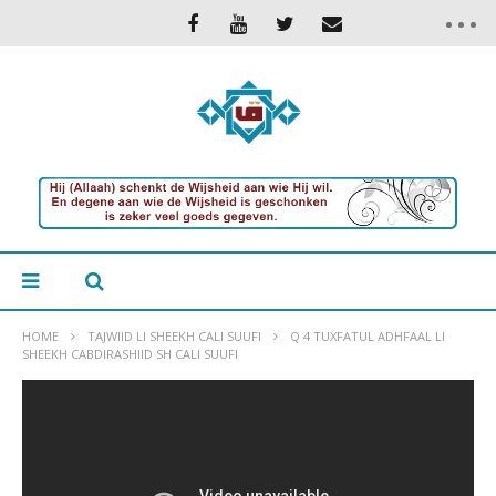
HOME
TAJWIID LI SHEEKH CALI SUUFI
Q 4 TUXFATUL ADHFAAL LI
SHEEKH CABDIRASHIID SH CALI SUUFI