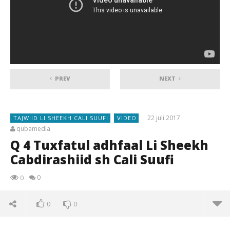
PREV
NEXT
22 juli 2017
TAJWIID LI SHEEKH CALI SUUFI
VIDEO
qubamedia
Q 4 Tuxfatul adhfaal Li Sheekh
Cabdirashiid sh Cali Suufi
0
0
0
0