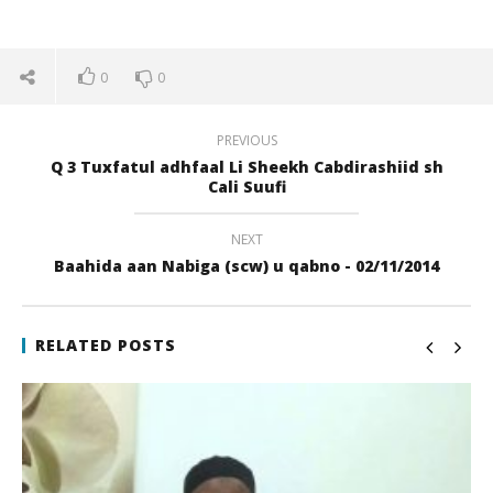
0
0
PREVIOUS
Q 3 Tuxfatul adhfaal Li Sheekh Cabdirashiid sh
Cali Suufi
NEXT
Baahida aan Nabiga (scw) u qabno - 02/11/2014
NOW VIEWING
Q 4 Tuxfatul adhfaal Li Sheekh Cabdirashiid sh Cali
Qi
Suufi
RELATED POSTS
22
juli
22
201
juli
q
2017
qubamedia