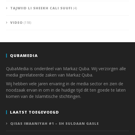
TAJWIID LI SHEEKH CALI SUUFI
(4)
VIDEO
(118)
QUBAMEDIA
QubaMedia is onderdeel van Markaz Quba. Wij verzorgen alle
media gerelateerde zaken van Markaz Quba.
Wij hebben vele jaren ervaring in de media sector en zien de
noodzaak ervan in om in de huidige tijd dit ten goede te laten
komen van de Islamitische stichtingen.
LAATST TOEGEVOEGD
QISAS IMAANIYAH #1 – SH SULDAAN GASLE