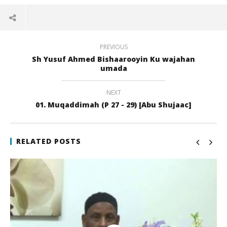
PREVIOUS
Sh Yusuf Ahmed Bishaarooyin Ku wajahan
umada
NEXT
01. Muqaddimah (P 27 - 29) [Abu Shujaac]
NOW VIEWING
Sh Maxamed Idris Fiqiga Qoyska 2
Qi
RELATED POSTS
21
21
juli
juli
2017
201
qubamedia
q