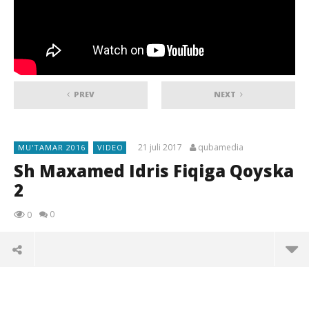
PREV
NEXT
21 juli 2017
qubamedia
MU'TAMAR 2016
VIDEO
Sh Maxamed Idris Fiqiga Qoyska
2
0
0