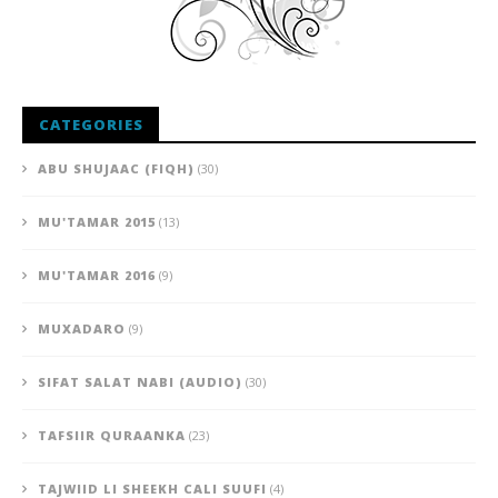
CATEGORIES
ABU SHUJAAC (FIQH)
(30)
MU'TAMAR 2015
(13)
MU'TAMAR 2016
(9)
MUXADARO
(9)
SIFAT SALAT NABI (AUDIO)
(30)
TAFSIIR QURAANKA
(23)
TAJWIID LI SHEEKH CALI SUUFI
(4)