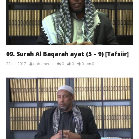
09. Surah Al Baqarah ayat (5 – 9) [Tafsiir]
22 juli 2017
qubamedia
0
0
0
0