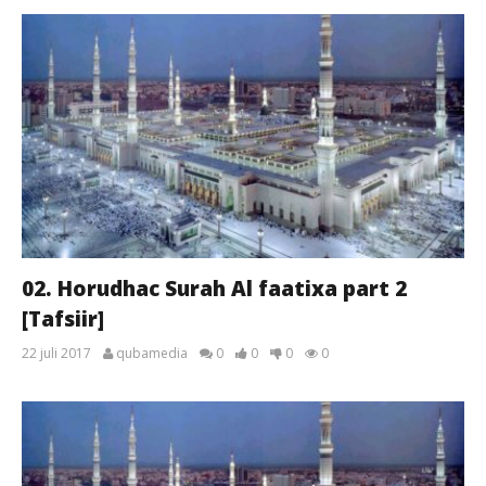
02. Horudhac Surah Al faatixa part 2
[Tafsiir]
22 juli 2017
qubamedia
0
0
0
0