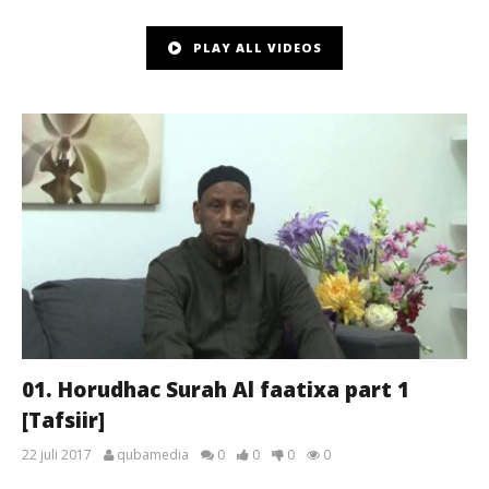
PLAY ALL VIDEOS
01. Horudhac Surah Al faatixa part 1
[Tafsiir]
22 juli 2017
qubamedia
0
0
0
0