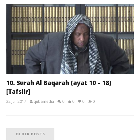
10. Surah Al Baqarah (ayat 10 – 18)
[Tafsiir]
22 juli 2017
qubamedia
0
0
0
0
OLDER POSTS