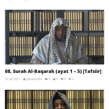
08. Surah Al-Baqarah (ayat 1 – 5) [Tafsiir]
22 juli 2017
qubamedia
0
0
0
0