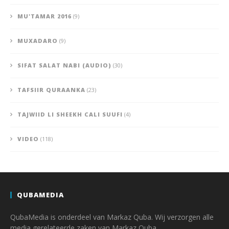
MU'TAMAR 2016
(9)
MUXADARO
(9)
SIFAT SALAT NABI (AUDIO)
(30)
TAFSIIR QURAANKA
(23)
TAJWIID LI SHEEKH CALI SUUFI
(4)
VIDEO
(118)
QUBAMEDIA
QubaMedia is onderdeel van Markaz Quba. Wij verzorgen alle
media gerelateerde zaken van Markaz Quba.