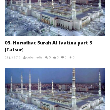
03. Horudhac Surah Al faatixa part 3
[Tafsiir]
22 juli 2017
qubamedia
0
0
0
0