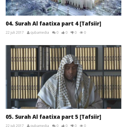
04. Surah Al faatixa part 4 [Tafsiir]
22 juli 2017
qubamedia
0
0
0
0
05. Surah Al faatixa part 5 [Tafsiir]
22 juli 2017
qubamedia
0
0
0
0