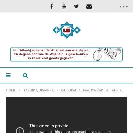
HOME
TAFSIIR QURAANKA
04. SURAH AL FAATIXA PART 4 [TAFSIIR]