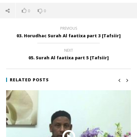
0
0
PREVIOUS
03. Horudhac Surah Al faatixa part 3 [Tafsiir]
NEXT
05. Surah Al faatixa part 5 [Tafsiir]
NOW VIEWING
04. Surah Al faatixa part 4 [Tafsiir]
Qi
RELATED POSTS
22
22
juli
juli
2017
201
qubamedia
q