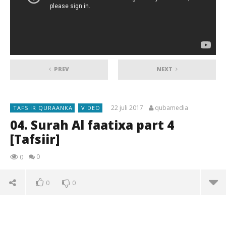
PREV
NEXT
22 juli 2017
qubamedia
TAFSIIR QURAANKA
VIDEO
04. Surah Al faatixa part 4
[Tafsiir]
0
0
0
0