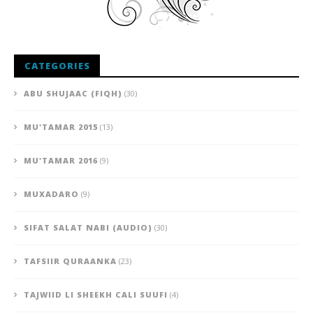
CATEGORIES
ABU SHUJAAC (FIQH)
(30)
MU'TAMAR 2015
(13)
MU'TAMAR 2016
(9)
MUXADARO
(9)
SIFAT SALAT NABI (AUDIO)
(30)
TAFSIIR QURAANKA
(23)
TAJWIID LI SHEEKH CALI SUUFI
(4)