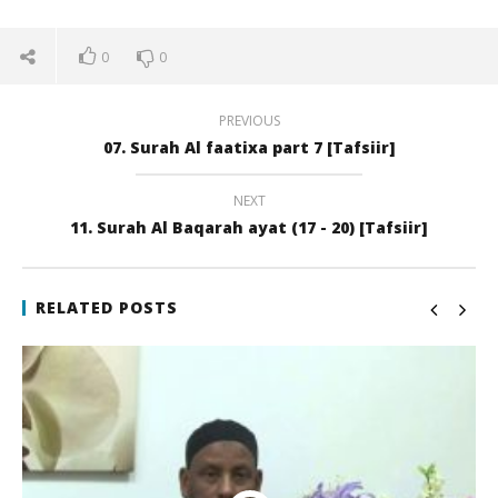
0
0
PREVIOUS
07. Surah Al faatixa part 7 [Tafsiir]
NEXT
11. Surah Al Baqarah ayat (17 - 20) [Tafsiir]
NOW VIEWING
10. Surah Al Baqarah (ayat 10 – 18) [Tafsiir]
Qi
RELATED POSTS
22
22
juli
juli
2017
201
qubamedia
q