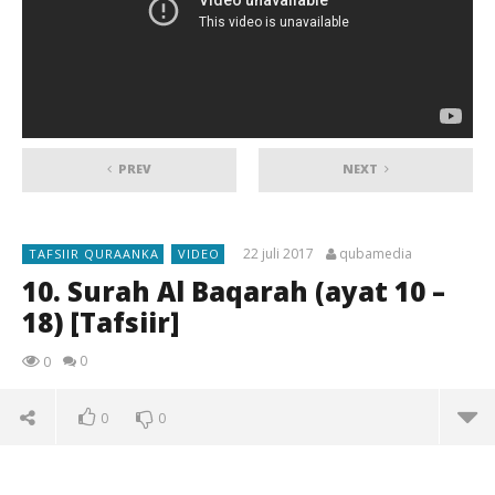
PREV
NEXT
22 juli 2017
qubamedia
TAFSIIR QURAANKA
VIDEO
10. Surah Al Baqarah (ayat 10 –
18) [Tafsiir]
0
0
0
0