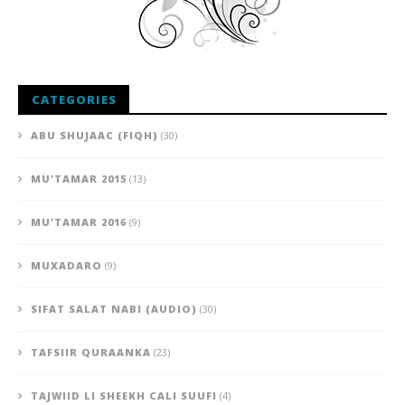
CATEGORIES
ABU SHUJAAC (FIQH)
(30)
MU'TAMAR 2015
(13)
MU'TAMAR 2016
(9)
MUXADARO
(9)
SIFAT SALAT NABI (AUDIO)
(30)
TAFSIIR QURAANKA
(23)
TAJWIID LI SHEEKH CALI SUUFI
(4)