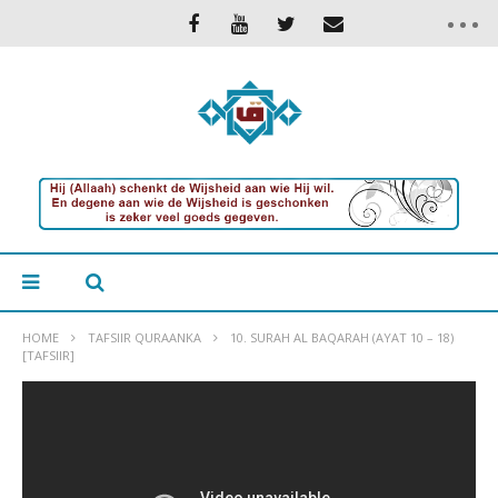
HOME
TAFSIIR QURAANKA
10. SURAH AL BAQARAH (AYAT 10 – 18)
[TAFSIIR]