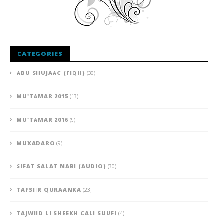
CATEGORIES
ABU SHUJAAC (FIQH)
(30)
MU'TAMAR 2015
(13)
MU'TAMAR 2016
(9)
MUXADARO
(9)
SIFAT SALAT NABI (AUDIO)
(30)
TAFSIIR QURAANKA
(23)
TAJWIID LI SHEEKH CALI SUUFI
(4)