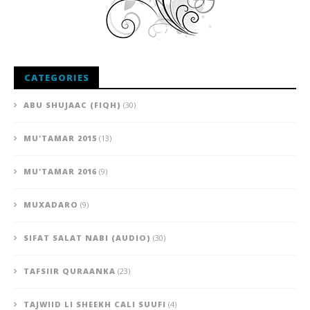
CATEGORIES
ABU SHUJAAC (FIQH)
(30)
MU'TAMAR 2015
(13)
MU'TAMAR 2016
(9)
MUXADARO
(9)
SIFAT SALAT NABI (AUDIO)
(30)
TAFSIIR QURAANKA
(23)
TAJWIID LI SHEEKH CALI SUUFI
(4)