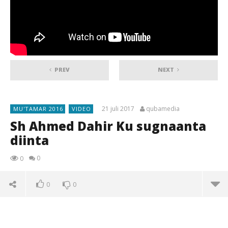
PREV
NEXT
21 juli 2017
qubamedia
MU'TAMAR 2016
VIDEO
Sh Ahmed Dahir Ku sugnaanta
diinta
0
0
0
0