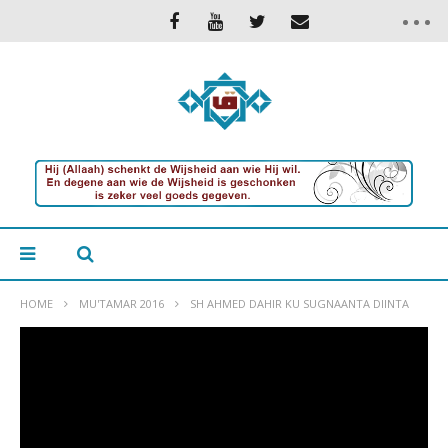
HOME
MU'TAMAR 2016
SH AHMED DAHIR KU SUGNAANTA DIINTA