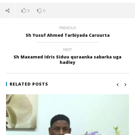
0
0
PREVIOUS
Sh Yusuf Ahmed Tarbiyada Caruurta
NEXT
Sh Maxamed Idris Siduu quraanka sabarka uga
hadley
NOW VIEWING
Sh Ahmed Dahir Ku sugnaanta diinta
Qi
RELATED POSTS
21
21
juli
juli
2017
201
qubamedia
q