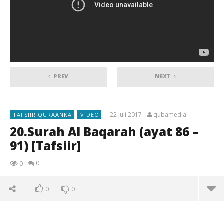
PREV
NEXT
22 juli 2017
qubamedia
TAFSIIR QURAANKA
VIDEO
20.Surah Al Baqarah (ayat 86 –
91) [Tafsiir]
0
0
0
0