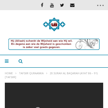
HOME
TAFSIIR QURAANKA
20.SURAH AL BAQARAH (AYAT 86 – 91)
[TAFSIIR]