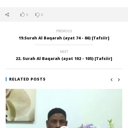
0
0
PREVIOUS
19.Surah Al Baqarah (ayat 74 - 86) [Tafsiir]
NEXT
22. Surah Al Baqarah (ayat 102 - 105) [Tafsiir]
NOW VIEWING
20.Surah Al Baqarah (ayat 86 – 91) [Tafsiir]
Qi
RELATED POSTS
22
22
juli
juli
2017
201
qubamedia
q