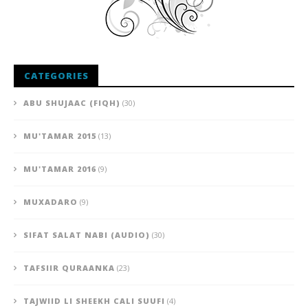
CATEGORIES
ABU SHUJAAC (FIQH)
(30)
MU'TAMAR 2015
(13)
MU'TAMAR 2016
(9)
MUXADARO
(9)
SIFAT SALAT NABI (AUDIO)
(30)
TAFSIIR QURAANKA
(23)
TAJWIID LI SHEEKH CALI SUUFI
(4)