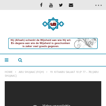
HOME
ABU SHUJAAC (FIQH)
19. KITAABU SALAAT 10 (P 77 – 78) [ABU
SHUJAAC]