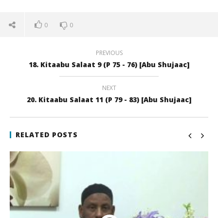
0
0
PREVIOUS
18. Kitaabu Salaat 9 (P 75 - 76) [Abu Shujaac]
NEXT
20. Kitaabu Salaat 11 (P 79 - 83) [Abu Shujaac]
NOW VIEWING
19. Kitaabu Salaat 10 (P 77 – 78) [Abu Shujaac]
Qi
RELATED POSTS
22
22
juli
juli
2017
201
qubamedia
q