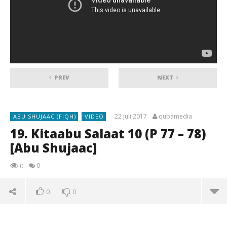
PREV
NEXT
22 juli 2017
qubamedia
ABU SHUJAAC (FIQH)
VIDEO
19. Kitaabu Salaat 10 (P 77 – 78)
[Abu Shujaac]
0
0
0
0