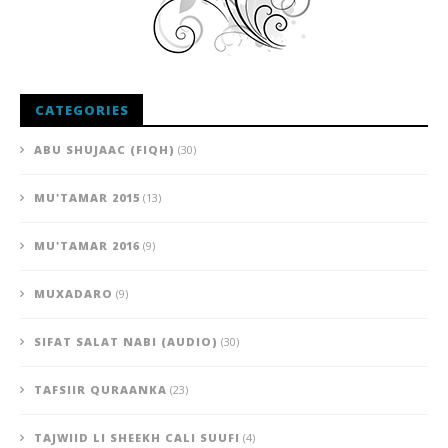
CATEGORIES
ABU SHUJAAC (FIQH)
(30)
MU'TAMAR 2015
(13)
MU'TAMAR 2016
(9)
MUXADARO
(9)
SIFAT SALAT NABI (AUDIO)
(30)
TAFSIIR QURAANKA
(23)
TAJWIID LI SHEEKH CALI SUUFI
(4)