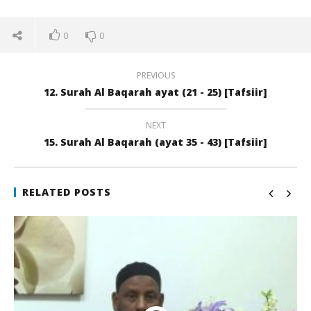
0
0
PREVIOUS
12. Surah Al Baqarah ayat (21 - 25) [Tafsiir]
NEXT
15. Surah Al Baqarah (ayat 35 - 43) [Tafsiir]
NOW VIEWING
13. Surah Al Baqarah (ayat 26 – 28) [Tafsiir]
Qi
RELATED POSTS
22
22
juli
juli
2017
201
qubamedia
q