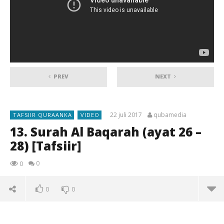
PREV
NEXT
22 juli 2017
qubamedia
TAFSIIR QURAANKA
VIDEO
13. Surah Al Baqarah (ayat 26 –
28) [Tafsiir]
0
0
0
0