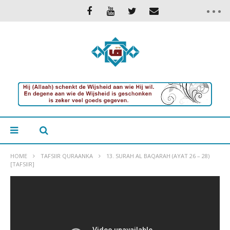
HOME
TAFSIIR QURAANKA
13. SURAH AL BAQARAH (AYAT 26 – 28)
[TAFSIIR]