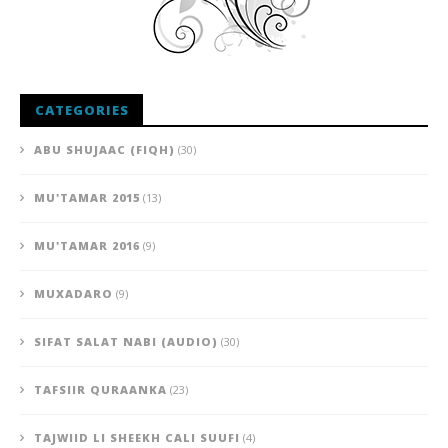
CATEGORIES
ABU SHUJAAC (FIQH)
(30)
MU'TAMAR 2015
(13)
MU'TAMAR 2016
(9)
MUXADARO
(9)
SIFAT SALAT NABI (AUDIO)
(30)
TAFSIIR QURAANKA
(23)
TAJWIID LI SHEEKH CALI SUUFI
(4)