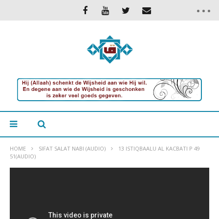
HOME
SIFAT SALAT NABI (AUDIO)
13 ISTIQBAALU AL KACBATI P 49
51(AUDIO)