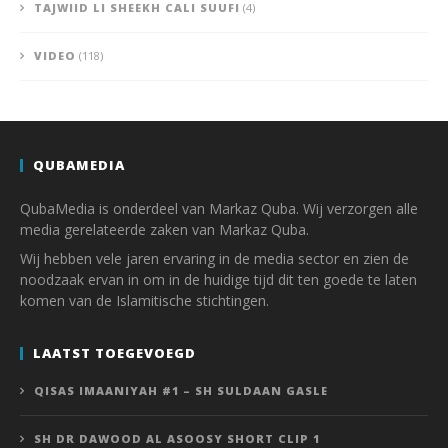
TAJWIID LI SHEEKH CALI SUUFI
(4)
VIDEO
(118)
QUBAMEDIA
QubaMedia is onderdeel van Markaz Quba. Wij verzorgen alle
media gerelateerde zaken van Markaz Quba.
Wij hebben vele jaren ervaring in de media sector en zien de
noodzaak ervan in om in de huidige tijd dit ten goede te laten
komen van de Islamitische stichtingen.
LAATST TOEGEVOEGD
QISAS IMAANIYAH #1 – SH SULDAAN GASLE
SH DR DAWOOD AL ASOOSY SHORT CLIP 1