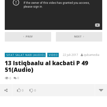
PREV
NEXT
22 juli 2017
qubamedia
SIFAT SALAT NABI (AUDIO)
VIDEO
13 Istiqbaalu al kacbati P 49
51(Audio)
0
0
0
0