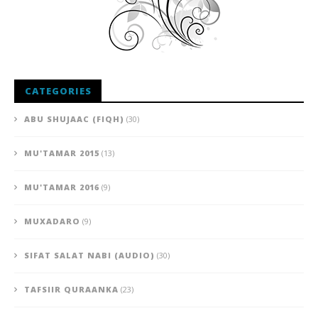
CATEGORIES
ABU SHUJAAC (FIQH)
(30)
MU'TAMAR 2015
(13)
MU'TAMAR 2016
(9)
MUXADARO
(9)
SIFAT SALAT NABI (AUDIO)
(30)
TAFSIIR QURAANKA
(23)