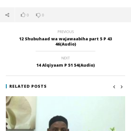
0
0
PREVIOUS
12 Shubuhaad wa wajawaabiha part 5 P 43
46(Audio)
NEXT
14 Alqiyaam P 51 54(Audio)
NOW VIEWING
13 Istiqbaalu al kacbati P 49 51(Audio)
Qi
RELATED POSTS
22
22
juli
juli
2017
201
qubamedia
q