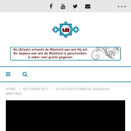
HOME
MU'TAMAR 2015
SH MUSTAFE X ISMACIIL DALAAÍLKA
ANBIYADA