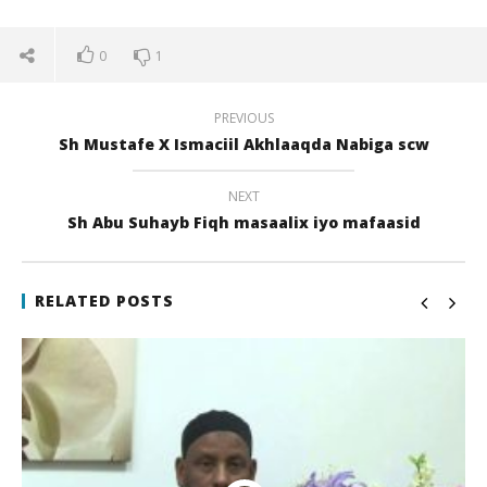
0
1
PREVIOUS
Sh Mustafe X Ismaciil Akhlaaqda Nabiga scw
NEXT
Sh Abu Suhayb Fiqh masaalix iyo mafaasid
NOW VIEWING
Sh Mustafe X Ismaciil Dalaaílka Anbiyada
Qi
RELATED POSTS
21
21
juli
juli
2017
201
qubamedia
q