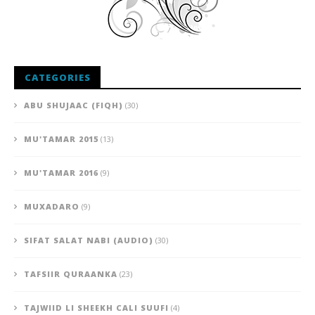
CATEGORIES
ABU SHUJAAC (FIQH)
(30)
MU'TAMAR 2015
(13)
MU'TAMAR 2016
(9)
MUXADARO
(9)
SIFAT SALAT NABI (AUDIO)
(30)
TAFSIIR QURAANKA
(23)
TAJWIID LI SHEEKH CALI SUUFI
(4)