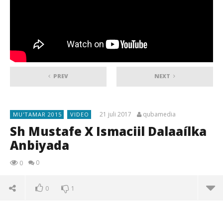
PREV
NEXT
21 juli 2017
qubamedia
MU'TAMAR 2015
VIDEO
Sh Mustafe X Ismaciil Dalaaílka
Anbiyada
0
0
0
1