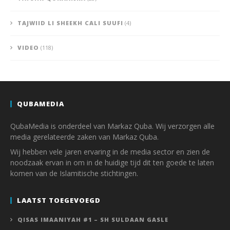
TAJWIID LI SHEEKH CALI SUUFI
(4)
VIDEO
(118)
QUBAMEDIA
QubaMedia is onderdeel van Markaz Quba. Wij verzorgen alle
media gerelateerde zaken van Markaz Quba.
Wij hebben vele jaren ervaring in de media sector en zien de
noodzaak ervan in om in de huidige tijd dit ten goede te laten
komen van de Islamitische stichtingen.
LAATST TOEGEVOEGD
QISAS IMAANIYAH #1 – SH SULDAAN GASLE