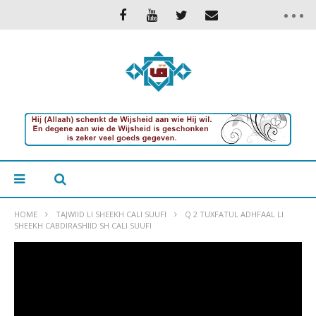
HOME
TAJWIID LI SHEEKH CALI SUUFI
Q 2 TUXFATUL ADHFAAL LI
SHEEKH CABDIRASHIID SH CALI SUUFI