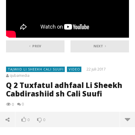
PREV
NEXT
22 juli 2017
TAJWIID LI SHEEKH CALI SUUFI
VIDEO
qubamedia
Q 2 Tuxfatul adhfaal Li Sheekh
Cabdirashiid sh Cali Suufi
0
0
0
0