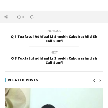
0
0
PREVIOUS
Q 1 Tuxfatul Adhfaal Li Sheekh Cabdirashiid Sh
Cali Suufi
NEXT
Q 3 Tuxfatul adhfaal Li Sheekh Cabdirashiid sh
NOW VIEWING
Cali Suufi
Q 2 Tuxfatul adhfaal Li Sheekh Cabdirashiid sh Cali
Qi
Suufi
22
RELATED POSTS
juli
22
201
juli
q
2017
qubamedia