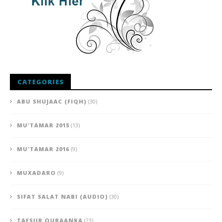
CATEGORIES
ABU SHUJAAC (FIQH)
(30)
MU'TAMAR 2015
(13)
MU'TAMAR 2016
(9)
MUXADARO
(9)
SIFAT SALAT NABI (AUDIO)
(30)
TAFSIIR QURAANKA
(23)