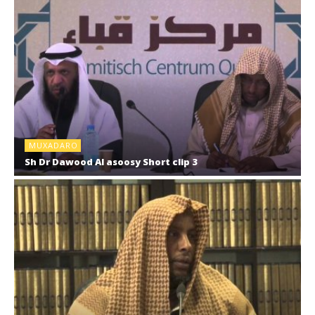
MUXADARO
Sh Dr Dawood Al asoosy Short clip 3