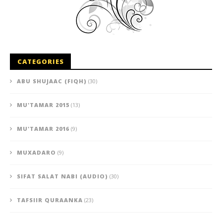
CATEGORIES
ABU SHUJAAC (FIQH)
(30)
MU'TAMAR 2015
(13)
MU'TAMAR 2016
(9)
MUXADARO
(9)
SIFAT SALAT NABI (AUDIO)
(30)
TAFSIIR QURAANKA
(23)