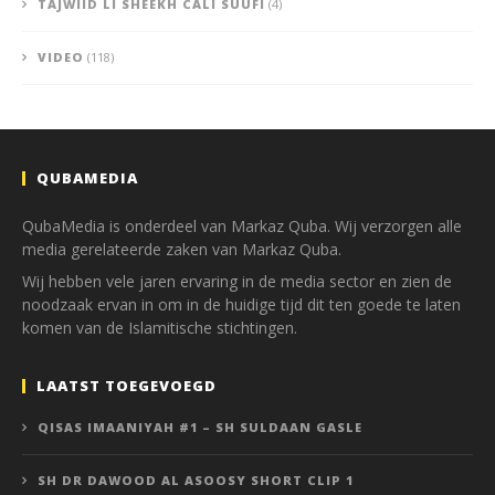
TAJWIID LI SHEEKH CALI SUUFI
(4)
VIDEO
(118)
QUBAMEDIA
QubaMedia is onderdeel van Markaz Quba. Wij verzorgen alle
media gerelateerde zaken van Markaz Quba.
Wij hebben vele jaren ervaring in de media sector en zien de
noodzaak ervan in om in de huidige tijd dit ten goede te laten
komen van de Islamitische stichtingen.
LAATST TOEGEVOEGD
QISAS IMAANIYAH #1 – SH SULDAAN GASLE
SH DR DAWOOD AL ASOOSY SHORT CLIP 1