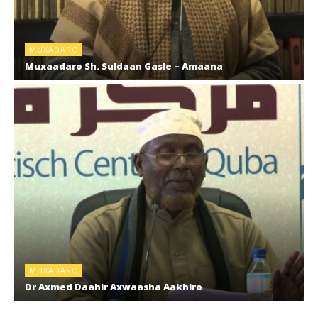
MUXADARO
Muxaadaro Sh. Suldaan Gasle – Amaana
MUXADARO
Dr Axmed Daahir Axwaasha Aakhiro