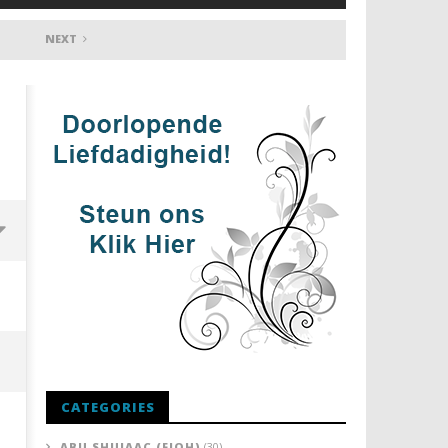
NEXT
CATEGORIES
ABU SHUJAAC (FIQH)
(30)