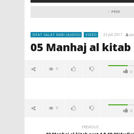
PREV
22 juli 2017
qu
SIFAT SALAT NABI (AUDIO)
VIDEO
05 Manhaj al kitab 
0
0
0
0
PREVIOUS
NOW VIEWING