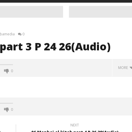
bamedia
0
part 3 P 24 26(Audio)
MORE
0
0
NEXT