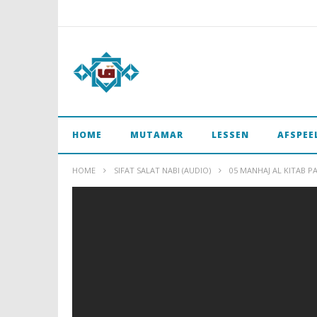
HOME
MUTAMAR
LESSEN
AFSPEE
HOME
SIFAT SALAT NABI (AUDIO)
05 MANHAJ AL KITAB PA